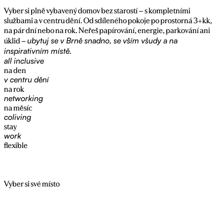
Vyber si plně vybavený domov bez starostí – s kompletními
službami a v centru dění. Od sdíleného pokoje po prostorná 3+kk,
na pár dní nebo na rok. Neřeš papírování, energie, parkování ani
ubytuj se v Brně snadno, se vším všudy a na
úklid –
inspirativním místě.
all inclusive
na den
v centru dění
na rok
networking
na měsíc
coliving
stay
work
flexible
Vyber si své místo