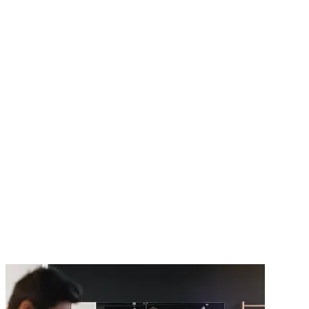
Lokalita
*
Termín