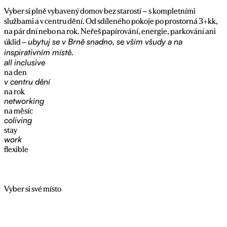
Vyber si plně vybavený domov bez starostí – s kompletními
službami a v centru dění. Od sdíleného pokoje po prostorná 3+kk,
na pár dní nebo na rok. Neřeš papírování, energie, parkování ani
ubytuj se v Brně snadno, se vším všudy a na
úklid –
inspirativním místě.
all inclusive
na den
v centru dění
na rok
networking
na měsíc
coliving
stay
work
flexible
Vyber si své místo