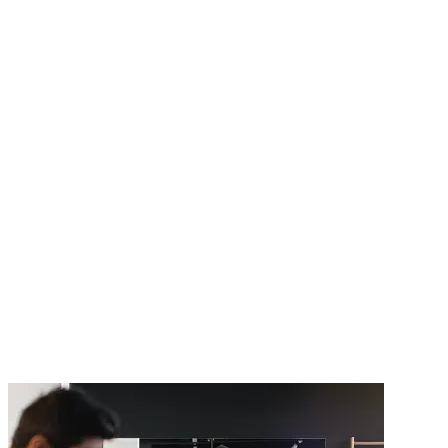
Lokalita
*
Termín